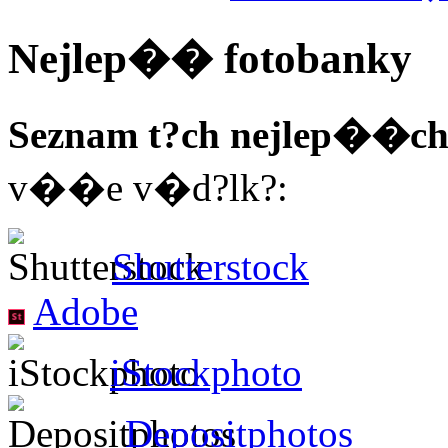
Nejlep�� fotobanky
Seznam t?ch nejlep��ch
v��e v�d?lk?:
Shutterstock
Adobe
iStockphoto
Depositphotos