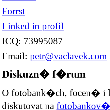
Forrst
Linked in profil
ICQ: 73995087
Email:
petr@vaclavek.com
Diskuzn� f�rum
O fotobank�ch, focen� i 
diskutovat na
fotobankov