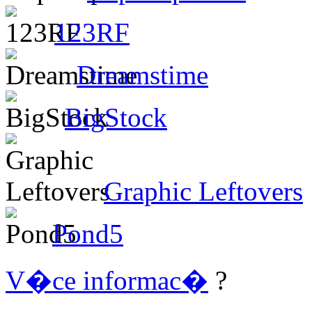
123RF
Dreamstime
BigStock
Graphic Leftovers
Pond5
V�ce informac�
?