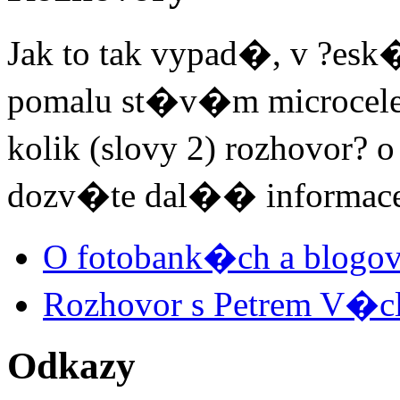
Jak to tak vypad�, v ?esk
pomalu st�v�m microcelebr
kolik (slovy 2) rozhovor? o
dozv�te dal�� informac
O fotobank�ch a blog
Rozhovor s Petrem V�c
Odkazy