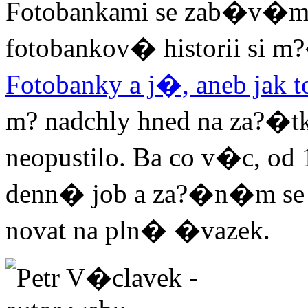
Fotobankami se zab�v�m 
fotobankov� historii si 
Fotobanky a j�, aneb jak 
m? nadchly hned na za?�
neopustilo. Ba co v�c, o
denn� job a za?�n�m se k
novat na pln� �vazek.