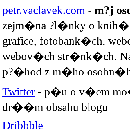
petr.vaclavek.com
-
m?j os
zejm�na ?l�nky o knih�ch,
grafice, fotobank�ch, we
webov�ch str�nk�ch. Naj
p?�hod z m�ho osobn�h
Twitter
- p�u o v�em mo�
dr��m obsahu blogu
Dribbble