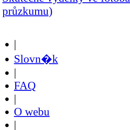
průzkumu)
|
Slovn�k
|
FAQ
|
O webu
|