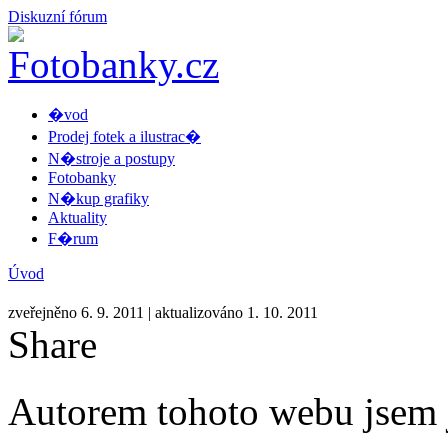
Diskuzní fórum
�vod
Prodej fotek a ilustrac�
N�stroje a postupy
Fotobanky
N�kup grafiky
Aktuality
F�rum
Úvod
zveřejněno 6. 9. 2011
| aktualizováno 1. 10. 2011
Share
Autorem tohoto webu jsem