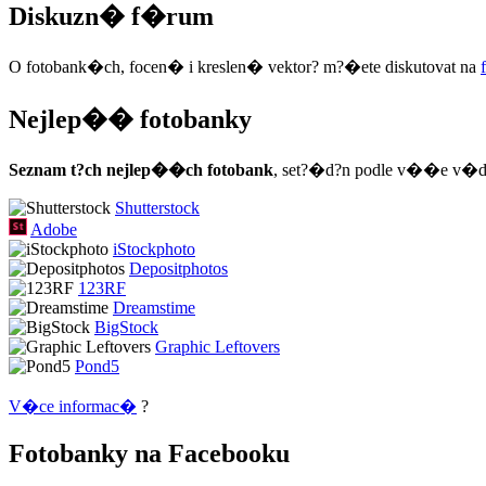
Diskuzn� f�rum
O fotobank�ch, focen� i kreslen� vektor? m?�ete diskutovat na
Nejlep�� fotobanky
Seznam t?ch nejlep��ch fotobank
, set?�d?n podle v��e v�d
Shutterstock
Adobe
iStockphoto
Depositphotos
123RF
Dreamstime
BigStock
Graphic Leftovers
Pond5
V�ce informac�
?
Fotobanky na Facebooku