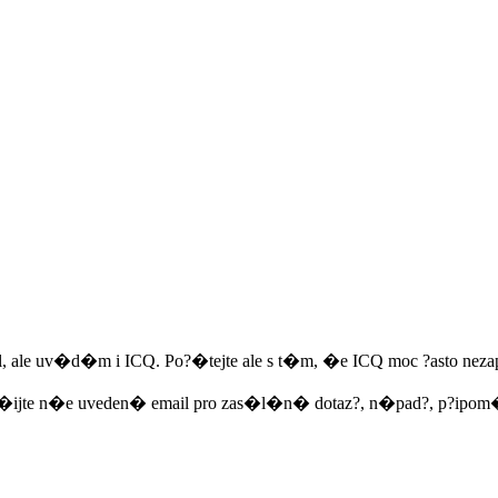
mail, ale uv�d�m i ICQ. Po?�tejte ale s t�m, �e ICQ moc ?asto 
ou�ijte n�e uveden� email pro zas�l�n� dotaz?, n�pad?, p?ipo