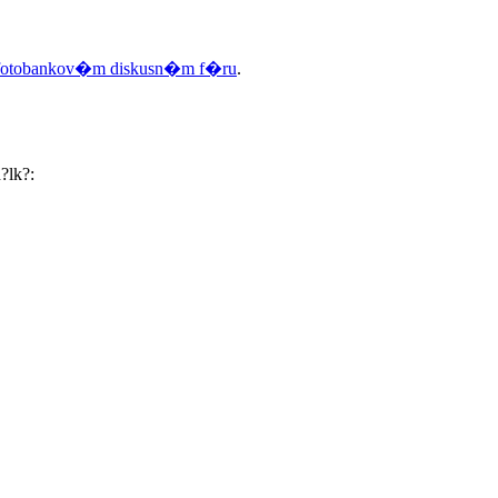
fotobankov�m diskusn�m f�ru
.
?lk?: