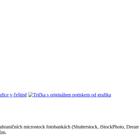
zahraničních microstock fotobankách (Shutterstock, iStockPhoto, Dreamst
nům.