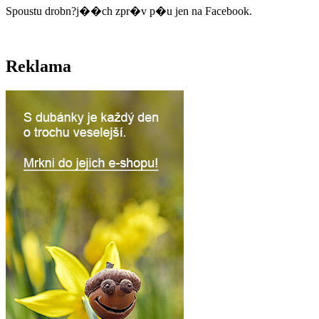
Spoustu drobn?j��ch zpr�v p�u jen na Facebook.
Reklama