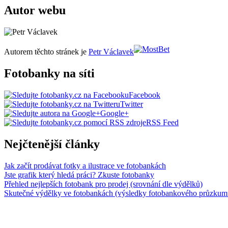
Autor webu
Autorem těchto stránek je
Petr Václavek
Fotobanky na síti
Facebook
Twitter
Google+
RSS Feed
Nejčtenější články
Jak začít prodávat fotky a ilustrace ve fotobankách
Jste grafik který hledá práci? Zkuste fotobanky
Přehled nejlepších fotobank pro prodej (srovnání dle výdělků)
Skutečné výdělky ve fotobankách (výsledky fotobankového průzkum