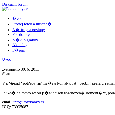
Diskuzní fórum
�vod
Prodej fotek a ilustrac�
N�stroje a postupy
Fotobanky
N�kup grafiky
Aktuality
F�rum
Úvod
zveřejněno 30. 6. 2011
Share
V p?�pad? pot?eby m? m?�ete kontaktovat - osobn? preferuji e
Jeliko� na tomto webu je�t? nejsou rozchozen� koment�?e, p
email
:
info@fotobanky.cz
ICQ
: 73995087