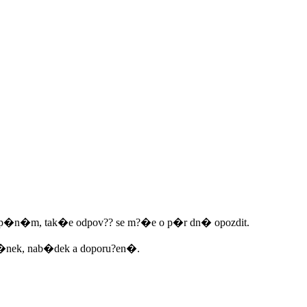
nezap�n�m, tak�e odpov?? se m?�e o p�r dn� opozdit.
m�nek, nab�dek a doporu?en�.