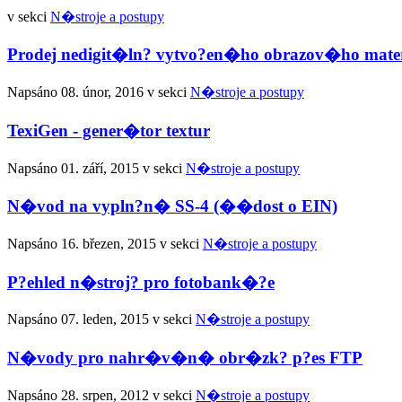
v sekci
N�stroje a postupy
Prodej nedigit�ln? vytvo?en�ho obrazov�ho mater
Napsáno
08. únor, 2016
v sekci
N�stroje a postupy
TexiGen - gener�tor textur
Napsáno
01. září, 2015
v sekci
N�stroje a postupy
N�vod na vypln?n� SS-4 (��dost o EIN)
Napsáno
16. březen, 2015
v sekci
N�stroje a postupy
P?ehled n�stroj? pro fotobank�?e
Napsáno
07. leden, 2015
v sekci
N�stroje a postupy
N�vody pro nahr�v�n� obr�zk? p?es FTP
Napsáno
28. srpen, 2012
v sekci
N�stroje a postupy