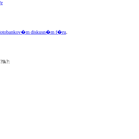
?e
fotobankov�m diskusn�m f�ru
.
?lk?: