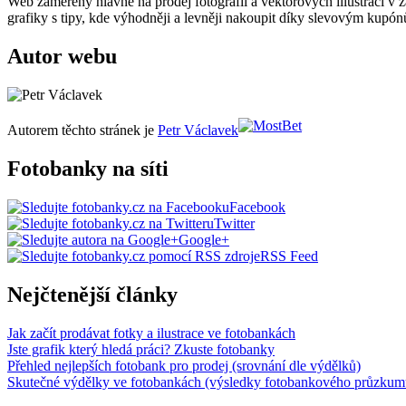
Web zaměřený hlavně na prodej fotografií a vektorových illustrací v 
grafiky s tipy, kde výhodněji a levněji nakoupit díky slevovým kupó
Autor webu
Autorem těchto stránek je
Petr Václavek
Fotobanky na síti
Facebook
Twitter
Google+
RSS Feed
Nejčtenější články
Jak začít prodávat fotky a ilustrace ve fotobankách
Jste grafik který hledá práci? Zkuste fotobanky
Přehled nejlepších fotobank pro prodej (srovnání dle výdělků)
Skutečné výdělky ve fotobankách (výsledky fotobankového průzkum