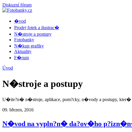
Diskuzní fórum
�vod
Prodej fotek a ilustrac�
N�stroje a postupy
Fotobanky
N�kup grafiky
Aktuality
F�rum
Úvod
N�stroje a postupy
U�ite?n� n�stroje, aplikace, pom?cky, n�vody a postupy, kter�
09. březen, 2016
N�vod na vypln?n� da?ov�ho p?izn�n