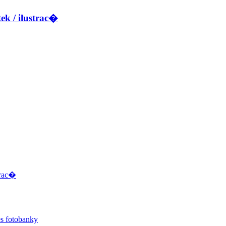
ek / ilustrac�
trac�
s fotobanky