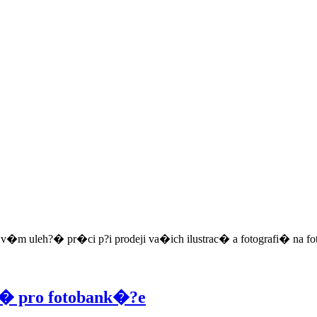
 v�m uleh?� pr�ci p?i prodeji va�ich ilustrac� a fotografi� na 
� pro fotobank�?e