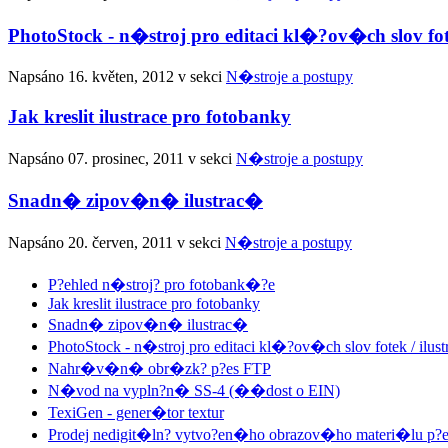
PhotoStock - n�stroj pro editaci kl�?ov�ch slov fot
Napsáno
16. květen, 2012
v sekci
N�stroje a postupy
Jak kreslit ilustrace pro fotobanky
Napsáno
07. prosinec, 2011
v sekci
N�stroje a postupy
Snadn� zipov�n� ilustrac�
Napsáno
20. červen, 2011
v sekci
N�stroje a postupy
P?ehled n�stroj? pro fotobank�?e
Jak kreslit ilustrace pro fotobanky
Snadn� zipov�n� ilustrac�
PhotoStock - n�stroj pro editaci kl�?ov�ch slov fotek / ilus
Nahr�v�n� obr�zk? p?es FTP
N�vod na vypln?n� SS-4 (��dost o EIN)
TexiGen - gener�tor textur
Prodej nedigit�ln? vytvo?en�ho obrazov�ho materi�lu p?e