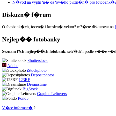
N�vod na vypln?n� da?ov�ho p?izn�n� pro fotobank�
Diskuzn� f�rum
O fotobank�ch, focen� i kreslen� vektor? m?�ete diskutovat na
Nejlep�� fotobanky
Seznam t?ch nejlep��ch fotobank
, set?�d?n podle v��e v�d
Shutterstock
Adobe
iStockphoto
Depositphotos
123RF
Dreamstime
BigStock
Graphic Leftovers
Pond5
V�ce informac�
?