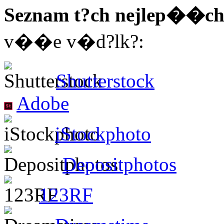
Seznam t?ch nejlep��ch
v��e v�d?lk?:
Shutterstock
Adobe
iStockphoto
Depositphotos
123RF