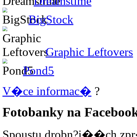
Dreamstime
BigStock
Graphic Leftovers
Pond5
V�ce informac�
?
Fotobanky na Faceboo
Spoustu drobn?j��ch zpr