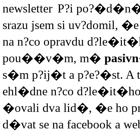
P?i po?�d�n�
srazu jsem si uv?domil, �
na n?co opravdu d?le�it�
pou��v�m, m�
pasiv
s�m p?ij�t a p?e?�st. A t
ehl�dne n?co d?le�it�ho -
�ovali dva lid�, �e ho pr
d�vat se na facebook a web