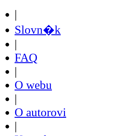
|
Slovn�k
|
FAQ
|
O webu
|
O autorovi
|