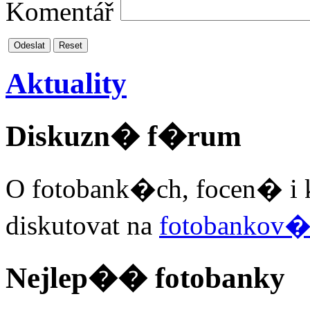
Komentář
Odeslat
Reset
Aktuality
Diskuzn� f�rum
O fotobank�ch, focen� i 
diskutovat na
fotobankov
Nejlep�� fotobanky