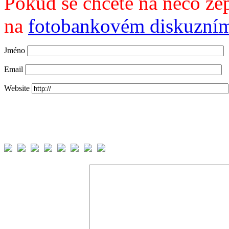
Pokud se chcete na něco zep
na
fotobankovém diskuzním
Jméno
Email
Website