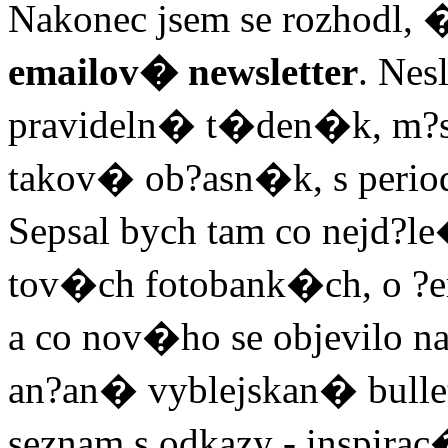
Nakonec jsem se rozhodl
emailov� newsletter
. Nes
pravideln� t�den�k, m?s
takov� ob?asn�k, s peri
Sepsal bych tam co nejd?l
tov�ch fotobank�ch, o ?e
a co nov�ho se objevilo 
an?an� vyblejskan� bullet
seznam s odkazy - inspirac