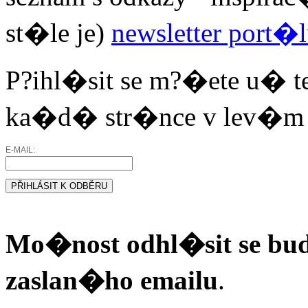
st�le je)
newsletter port�
P?ihl�sit se m?�ete u� t
ka�d� str�nce v lev�m s
Mo�nost odhl�sit se b
zaslan�ho emailu
.