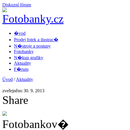
Diskuzní fórum
�vod
Prodej fotek a ilustrac�
N�stroje a postupy
Fotobanky
N�kup grafiky
Aktuality
F�rum
Úvod
/
Aktuality
zveřejněno 30. 9. 2013
Share