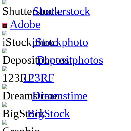
Shutterstock
Adobe
iStockphoto
Depositphotos
123RF
Dreamstime
BigStock