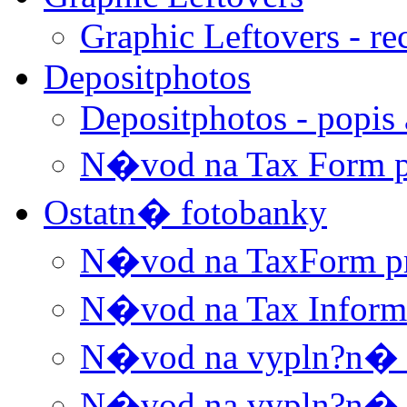
Graphic Leftovers - re
Depositphotos
Depositphotos - popis 
N�vod na Tax Form p
Ostatn� fotobanky
N�vod na TaxForm p
N�vod na Tax Informa
N�vod na vypln?n� W
N�vod na vypln?n� 