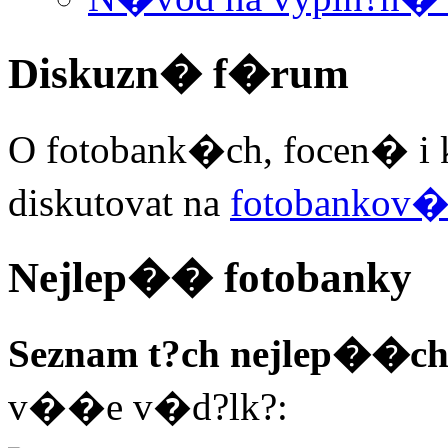
Diskuzn� f�rum
O fotobank�ch, focen� i 
diskutovat na
fotobankov
Nejlep�� fotobanky
Seznam t?ch nejlep��ch
v��e v�d?lk?: