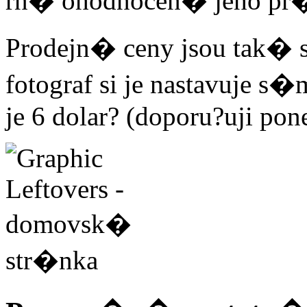
rn� ohodnocen� jeho pr�
Prodejn� ceny jsou tak� 
fotograf si je nastavuje
je 6 dolar? (doporu?uji pon