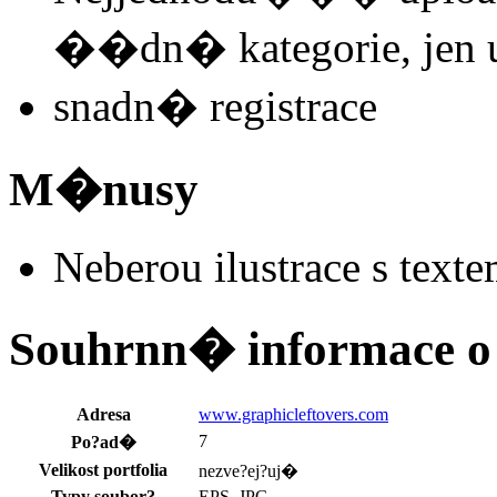
��dn� kategorie, jen u
snadn� registrace
M�nusy
Neberou ilustrace s texte
Souhrnn� informace o 
Adresa
www.graphicleftovers.com
7
Po?ad�
Velikost portfolia
nezve?ej?uj�
Typy soubor?
EPS, JPG