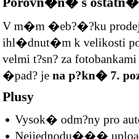
Porovn�n� s ostatn�
V m�m �eb?�?ku prodejnos
ihl�dnut�m k velikosti 
velmi t?sn? za fotobankam
�pad? je
na p?kn� 7. poz
Plusy
Vysok� odm?ny pro aut
Nejjednodu��� uplo