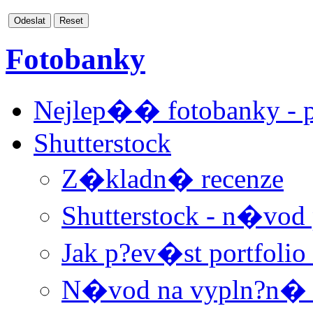
Odeslat
Reset
Fotobanky
Nejlep�� fotobanky -
Shutterstock
Z�kladn� recenze
Shutterstock - n�vod p
Jak p?ev�st portfolio
N�vod na vypln?n� 