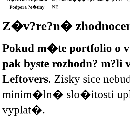
NE
Podpora ?e�tiny
Z�v?re?n� zhodnoc
Pokud m�te portfolio o ve
pak byste rozhodn? m?li
Leftovers
. Zisky sice neb
minim�ln� slo�itosti u
vyplat�.