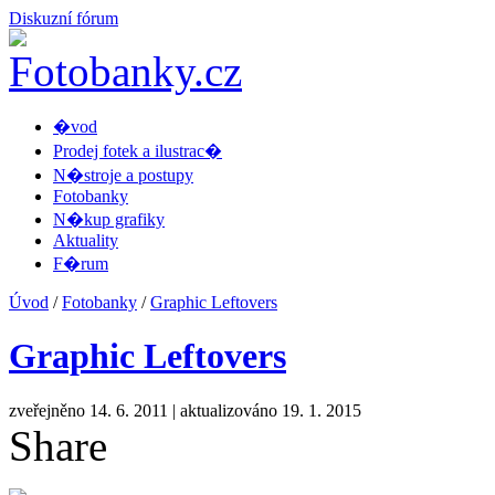
Diskuzní fórum
�vod
Prodej fotek a ilustrac�
N�stroje a postupy
Fotobanky
N�kup grafiky
Aktuality
F�rum
Úvod
/
Fotobanky
/
Graphic Leftovers
Graphic Leftovers
zveřejněno 14. 6. 2011
| aktualizováno 19. 1. 2015
Share