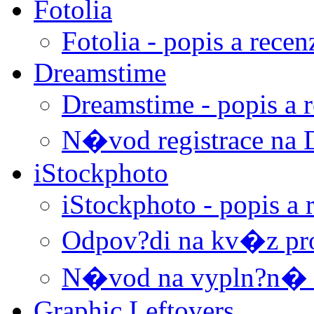
Fotolia
Fotolia - popis a recen
Dreamstime
Dreamstime - popis a 
N�vod registrace na 
iStockphoto
iStockphoto - popis a 
Odpov?di na kv�z pro
N�vod na vypln?n� T
Graphic Leftovers