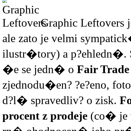
Graphic Leftovers
ale zato je velmi sympatic
ilustr�tory) a p?ehledn�.
�e se jedn� o
Fair Trade
zjednodu�en? ?e?eno, foto
d?l� spravedliv? o zisk.
Fo
procent z prodeje
(co� je 