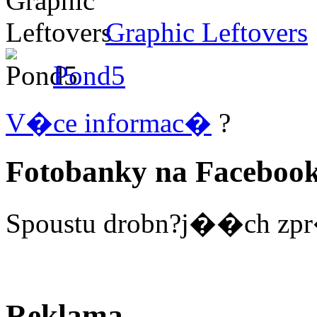
Graphic Leftovers
Pond5
V�ce informac�
?
Fotobanky na Faceboo
Spoustu drobn?j��ch zpr
Reklama