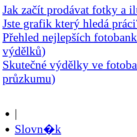
Jak začít prodávat fotky a i
Jste grafik který hledá prá
Přehled nejlepších fotobank
výdělků)
Skutečné výdělky ve fotob
průzkumu)
|
Slovn�k