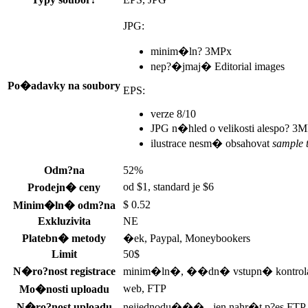
JPG:
minim�ln? 3MPx
nep?�jmaj� Editorial images
Po�adavky na soubory
EPS:
verze 8/10
JPG n�hled o velikosti alespo? 
ilustrace nesm� obsahovat
sample t
Odm?na
52%
od $1, standard je $6
Prodejn� ceny
$ 0.52
Minim�ln� odm?na
Exkluzivita
NE
Platebn� metody
�ek, Paypal, Moneybookers
Limit
50$
N�ro?nost registrace
minim�ln�, ��dn� vstupn� kontrol
web, FTP
Mo�nosti uploadu
N�ro?nost uploadu
nejjednodu��� - jen nahr�t p?es F