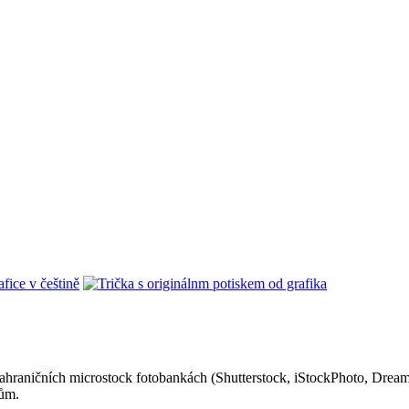
zahraničních microstock fotobankách (Shutterstock, iStockPhoto, Dreamst
nům.