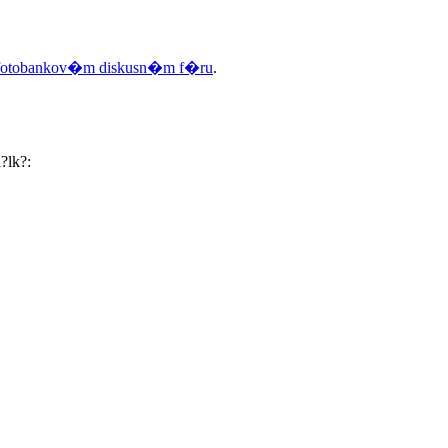
fotobankov�m diskusn�m f�ru
.
?lk?: