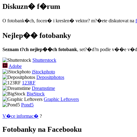
Diskuzn� f�rum
O fotobank�ch, focen� i kreslen� vektor? m?�ete diskutovat na
Nejlep�� fotobanky
Seznam t?ch nejlep��ch fotobank
, set?�d?n podle v��e v�d
Shutterstock
Adobe
iStockphoto
Depositphotos
123RF
Dreamstime
BigStock
Graphic Leftovers
Pond5
V�ce informac�
?
Fotobanky na Facebooku