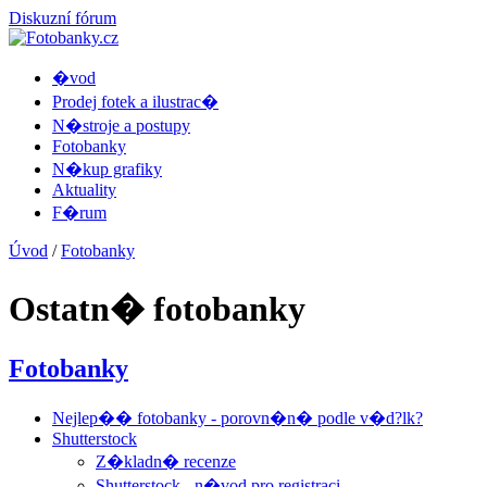
Diskuzní fórum
�vod
Prodej fotek a ilustrac�
N�stroje a postupy
Fotobanky
N�kup grafiky
Aktuality
F�rum
Úvod
/
Fotobanky
Ostatn� fotobanky
Fotobanky
Nejlep�� fotobanky - porovn�n� podle v�d?lk?
Shutterstock
Z�kladn� recenze
Shutterstock - n�vod pro registraci