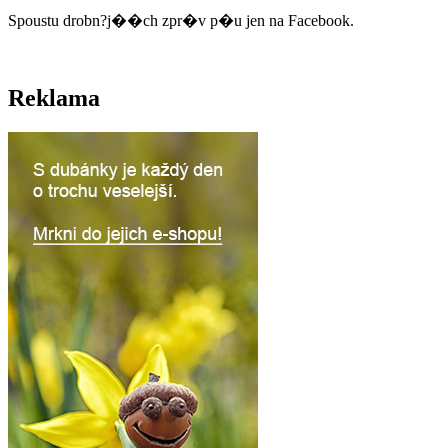
Spoustu drobn?j��ch zpr�v p�u jen na Facebook.
Reklama