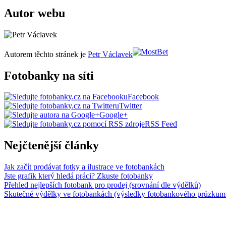
Autor webu
Autorem těchto stránek je
Petr Václavek
Fotobanky na síti
Facebook
Twitter
Google+
RSS Feed
Nejčtenější články
Jak začít prodávat fotky a ilustrace ve fotobankách
Jste grafik který hledá práci? Zkuste fotobanky
Přehled nejlepších fotobank pro prodej (srovnání dle výdělků)
Skutečné výdělky ve fotobankách (výsledky fotobankového průzkum