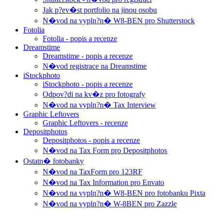
Jak p?ev�st portfolio na jinou osobu
N�vod na vypln?n� W8-BEN pro Shutterstock
Fotolia
Fotolia - popis a recenze
Dreamstime
Dreamstime - popis a recenze
N�vod registrace na Dreamstime
iStockphoto
iStockphoto - popis a recenze
Odpov?di na kv�z pro fotografy
N�vod na vypln?n� Tax Interview
Graphic Leftovers
Graphic Leftovers - recenze
Depositphotos
Depositphotos - popis a recenze
N�vod na Tax Form pro Depositphotos
Ostatn� fotobanky
N�vod na TaxForm pro 123RF
N�vod na Tax Information pro Envato
N�vod na vypln?n� W8-BEN pro fotobanku Pixta
N�vod na vypln?n� W-8BEN pro Zazzle