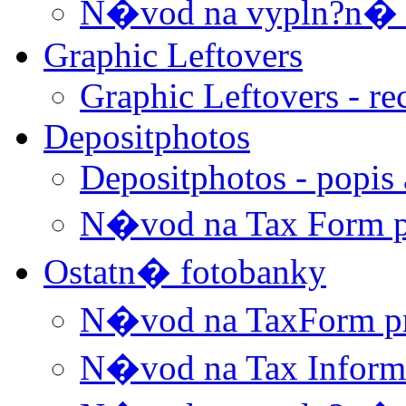
N�vod na vypln?n� T
Graphic Leftovers
Graphic Leftovers - re
Depositphotos
Depositphotos - popis 
N�vod na Tax Form p
Ostatn� fotobanky
N�vod na TaxForm p
N�vod na Tax Informa