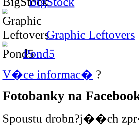
BigStock
Graphic Leftovers
Pond5
V�ce informac�
?
Fotobanky na Faceboo
Spoustu drobn?j��ch zpr