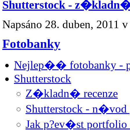
Shutterstock - z�kladn�
Napsáno
28. duben, 2011
v
Fotobanky
Nejlep�� fotobanky -
Shutterstock
Z�kladn� recenze
Shutterstock - n�vod p
Jak p?ev�st portfolio