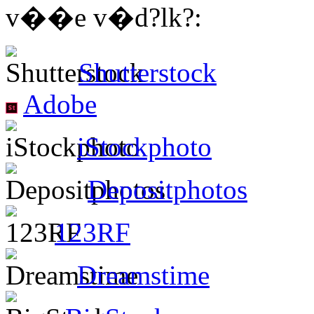
v��e v�d?lk?:
Shutterstock
Adobe
iStockphoto
Depositphotos
123RF
Dreamstime