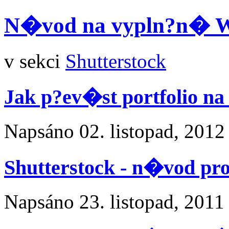
N�vod na vypln?n� W8
v sekci
Shutterstock
Jak p?ev�st portfolio na
Napsáno
02. listopad, 2012
Shutterstock - n�vod pro 
Napsáno
23. listopad, 2011