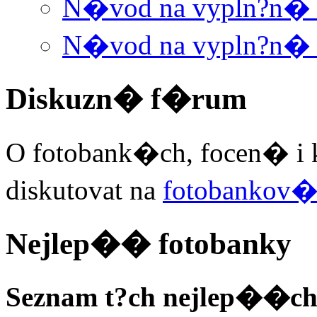
N�vod na vypln?n� W
N�vod na vypln?n� 
Diskuzn� f�rum
O fotobank�ch, focen� i 
diskutovat na
fotobankov
Nejlep�� fotobanky
Seznam t?ch nejlep��ch