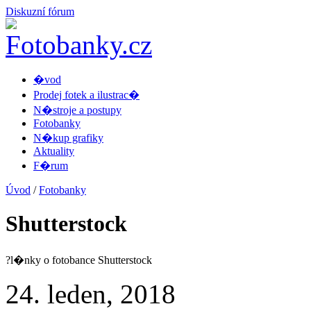
Diskuzní fórum
�vod
Prodej fotek a ilustrac�
N�stroje a postupy
Fotobanky
N�kup grafiky
Aktuality
F�rum
Úvod
/
Fotobanky
Shutterstock
?l�nky o fotobance Shutterstock
24. leden, 2018