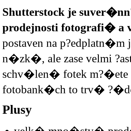
Shutterstock je suver�nn
prodejnosti fotografi� a 
postaven na p?edplatn�m j
n�zk�, ale zase velmi ?as
schv�len� fotek m?�ete ?
fotobank�ch to trv� ?�d
Plusy
velk� mno�stv� prode