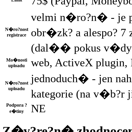
75$ (Paypal, Moneyb
velmi n�ro?n� - je 
obr�zk? a alespo? 7
N�ro?nost
registrace
(dal�� pokus v�dy
web, ActiveX plugin,
Mo�nosti
uploadu
jednoduch� - jen nah
N�ro?nost
uploadu
kategorie (na v�b?r ji
NE
Podpora ?
e�tiny
Z�v?re?n� zhodnoc