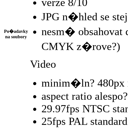
verze 8/10
JPG n�hled se s
nesm� obsahovat d
Po�adavky
na soubory
CMYK z�rove?)
Video
minim�ln? 480px
aspect ratio alespo?
29.97fps NTSC sta
25fps PAL standard