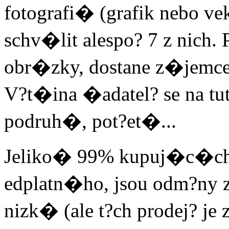
fotografi� (grafik nebo v
schv�lit alespo? 7 z nich
obr�zky, dostane z�jem
V?t�ina �adatel? se na tu
podruh�, pot?et�...
Jeliko� 99% kupuj�c�c
edplatn�ho, jsou odm?ny za
nizk� (ale t?ch prodej? j