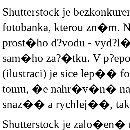
Shutterstock je bezkonkur
fotobanka, kterou zn�m. 
prost�ho d?vodu - vyd?l
sam�ho za?�tku. V p?epo?
(ilustraci) je sice lep�� f
tomu, �e nahr�v�n� na S
snaz�� a rychlej��, tak
Shutterstock je zalo�en�