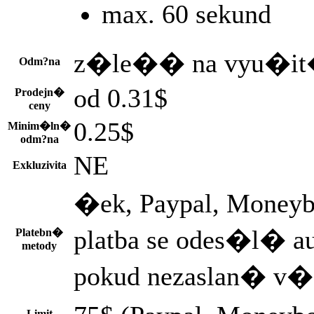
max. 60 sekund
z�le�� na vyu�it
Odm?na
od 0.31$
Prodejn�
ceny
0.25$
Minim�ln�
odm?na
NE
Exkluzivita
�ek, Paypal, Moneyb
platba se odes�l� a
Platebn�
metody
pokud nezaslan� v�d
Limit