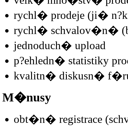
rychl� prodeje (ji� n?
rychl� schvalov�n� (b
jednoduch� upload
p?ehledn� statistiky pro
kvalitn� diskusn� f�r
M�nusy
obt�n� registrace (sc