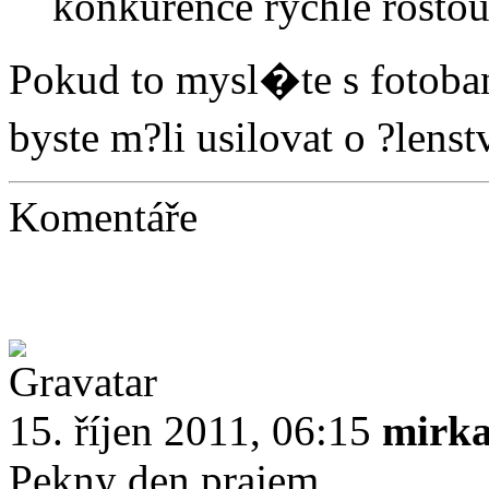
konkurence rychle rosto
Pokud to mysl�te s fotoba
byste m?li usilovat o ?len
Komentáře
15. říjen 2011, 06:15
mirk
Pekny den prajem,