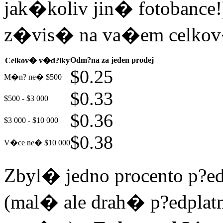
jak�koliv jin� fotobanc
z�vis� na va�em celko
Odm?na za jeden prodej
Celkov� v�d?lky
$0.25
M�n? ne� $500
$0.33
$500 - $3 000
$0.36
$3 000 - $10 000
$0.38
V�ce ne� $10 000
Zbyl� jedno procento p?
(mal� ale drah� p?edplat