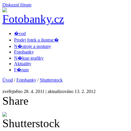
Diskuzní fórum
�vod
Prodej fotek a ilustrac�
N�stroje a postupy
Fotobanky
N�kup grafiky
Aktuality
F�rum
Úvod
/
Fotobanky
/
Shutterstock
zveřejněno 28. 4. 2011
| aktualizováno 13. 2. 2012
Share