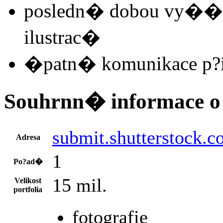
posledn� dobou vy��� 
ilustrac�
�patn� komunikace p?i
Souhrnn� informace o 
submit.shutterstock.
Adresa
1
Po?ad�
15 mil.
Velikost
portfolia
fotografie