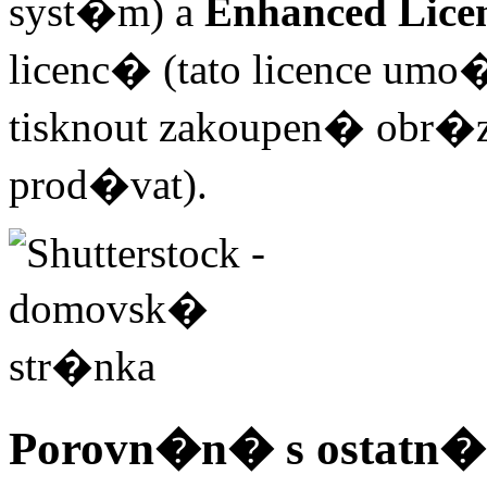
syst�m) a
Enhanced Lice
licenc� (tato licence u
tisknout zakoupen� obr�zky
prod�vat).
Porovn�n� s ostatn�