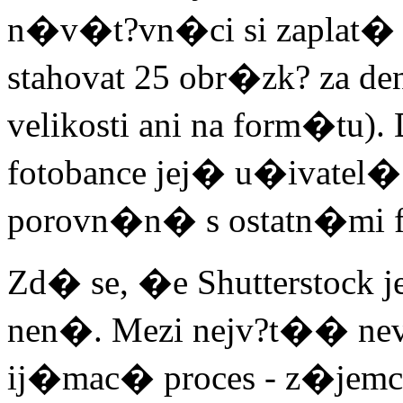
n�v�t?vn�ci si zaplat�
stahovat 25 obr�zk? za d
velikosti ani na form�tu
fotobance jej� u�ivatel�
porovn�n� s ostatn�mi f
Zd� se, �e Shutterstock j
nen�. Mezi nejv?t�� n
ij�mac� proces - z�jemci