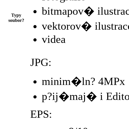
bitmapov� ilustra
Typy
soubor?
vektorov� ilustrac
videa
JPG:
minim�ln? 4MPx
p?ij�maj� i Edito
EPS: