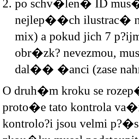
po schv�len� ID mus�
nejlep��ch ilustrac� 
mix) a pokud jich 7 p?ij
obr�zk? nevezmou, mus
dal�� �anci (zase nahr
O druh�m kroku se roze
proto�e tato kontrola va�
kontrolo?i jsou velmi p?�s