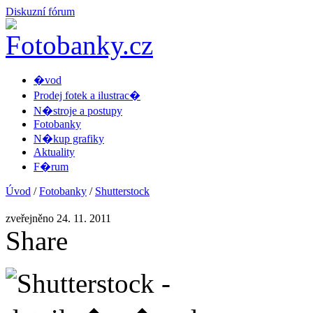
Diskuzní fórum
�vod
Prodej fotek a ilustrac�
N�stroje a postupy
Fotobanky
N�kup grafiky
Aktuality
F�rum
Úvod
/
Fotobanky
/
Shutterstock
zveřejněno 24. 11. 2011
Share