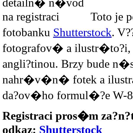
Toto je 
fotobanku
Shutterstock
. V
fotografov� a ilustr�to?
angli?tinou. Brzy bude n
nahr�v�n� fotek a ilust
da?ov�ho formul�?e W-
Registraci pros�m za?n?
odkaz:
Shutterstock