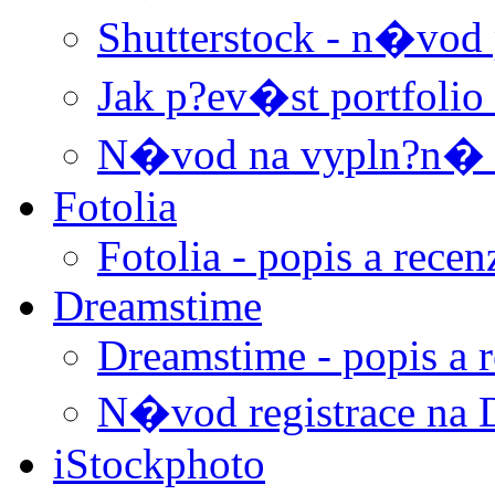
Shutterstock - n�vod p
Jak p?ev�st portfolio
N�vod na vypln?n� 
Fotolia
Fotolia - popis a recen
Dreamstime
Dreamstime - popis a 
N�vod registrace na 
iStockphoto