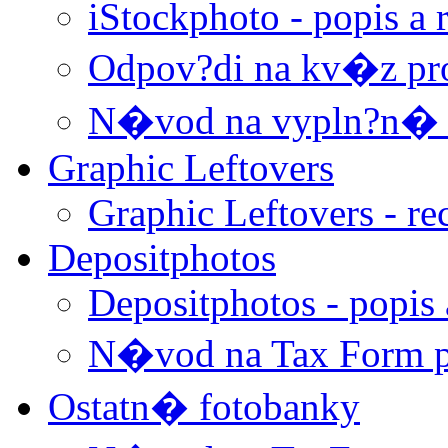
iStockphoto - popis a 
Odpov?di na kv�z pro
N�vod na vypln?n� T
Graphic Leftovers
Graphic Leftovers - re
Depositphotos
Depositphotos - popis 
N�vod na Tax Form p
Ostatn� fotobanky