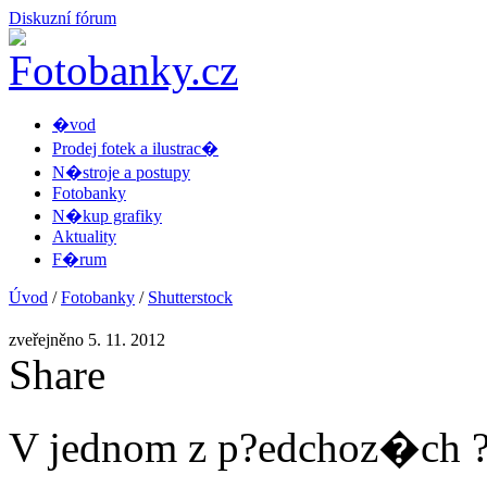
Diskuzní fórum
�vod
Prodej fotek a ilustrac�
N�stroje a postupy
Fotobanky
N�kup grafiky
Aktuality
F�rum
Úvod
/
Fotobanky
/
Shutterstock
zveřejněno 5. 11. 2012
Share
V jednom z p?edchoz�ch ?