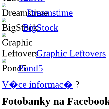
Dreamstime
BigStock
Graphic Leftovers
Pond5
V�ce informac�
?
Fotobanky na Faceboo