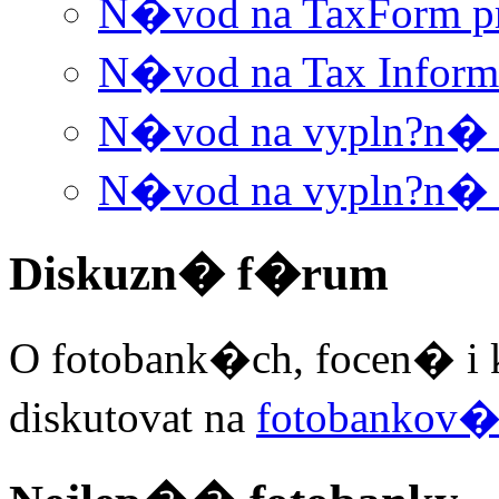
N�vod na TaxForm p
N�vod na Tax Informa
N�vod na vypln?n� W
N�vod na vypln?n� 
Diskuzn� f�rum
O fotobank�ch, focen� i 
diskutovat na
fotobankov