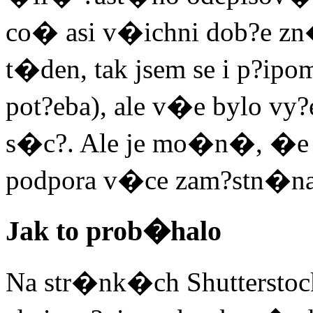
co� asi v�ichni dob?e z
t�den, tak jsem se i p?ip
pot?eba), ale v�e bylo v
s�c?. Ale je mo�n�, �e v 
podpora v�ce zam?stn�na
Jak to prob�halo
Na str�nk�ch Shutterstock