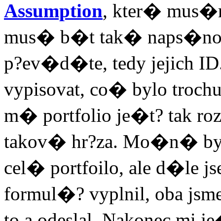
Assumption
, kter� mus�m
mus� b�t tak� naps�no
p?ev�d�te, tedy jejich I
vypisovat, co� bylo troch
m� portfolio je�t? tak ro
takov� hr?za. Mo�n� b
cel� portfoilo, ale d�le j
formul�? vyplnil, oba jsme
to a odeslal. Nakonec mi j