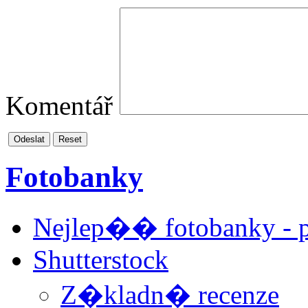
Komentář
Odeslat
Reset
Fotobanky
Nejlep�� fotobanky -
Shutterstock
Z�kladn� recenze