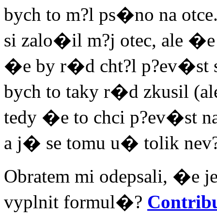
bych to m?l ps�no na otce
si zalo�il m?j otec, ale �e
�e by r�d cht?l p?ev�st 
bych to taky r�d zkusil (ale
tedy �e to chci p?ev�st na
a j� se tomu u� tolik nev?
Obratem mi odepsali, �e j
vyplnit formul�?
Contrib