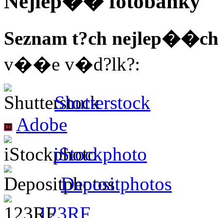
Nejlep�� fotobanky
Seznam t?ch nejlep��ch
v��e v�d?lk?:
Shutterstock
Adobe
iStockphoto
Depositphotos
123RF