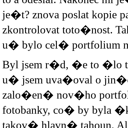
je�t? znova poslat kopie pa
zkontrolovat toto�nost. Tak
u� bylo cel� portfolium n
Byl jsem r�d, �e to �lo t
u� jsem uva�oval o jin�
zalo�en� nov�ho portfoli
fotobanky, co� by byla �k
takov� hlavn� tahoun. Al