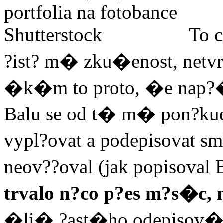
To c
?ist? m� zku�enost, netv
�k�m to proto, �e nap?�
Balu se od t� m� pon?kud 
vypl?ovat a podepisovat sm
neov??oval (jak popisoval
trvalo n?co p?es m?s�c
�li� ?ast�ho odepisov�n