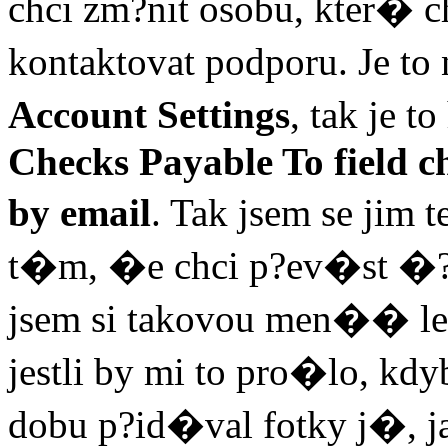
chci zm?nit osobu, kter
kontaktovat podporu. Je to
Account Settings
, tak je 
Checks Payable To field c
by email
. Tak jsem se jim 
t�m, �e chci p?ev�st �?et
jsem si takovou men�� le�
jestli by mi to pro�lo, kd
dobu p?id�val fotky j�, 