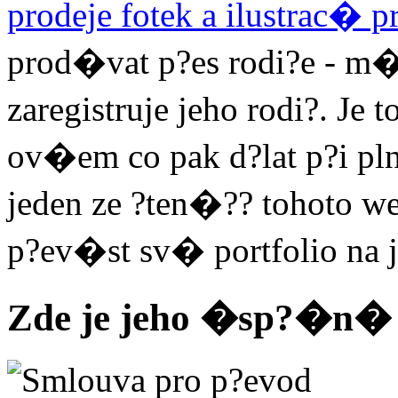
prodeje fotek a ilustrac� p
prod�vat p?es rodi?e - m�
zaregistruje jeho rodi?. J
ov�em co pak d?lat p?i p
jeden ze ?ten�?? tohoto w
p?ev�st sv� portfolio na j
Zde je jeho �sp?�n� 