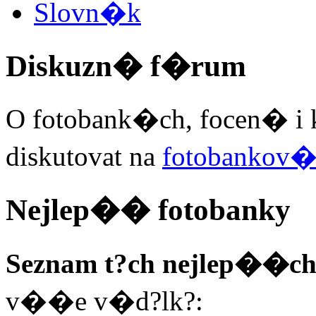
Slovn�k
Diskuzn� f�rum
O fotobank�ch, focen� i 
diskutovat na
fotobankov
Nejlep�� fotobanky
Seznam t?ch nejlep��ch
v��e v�d?lk?: