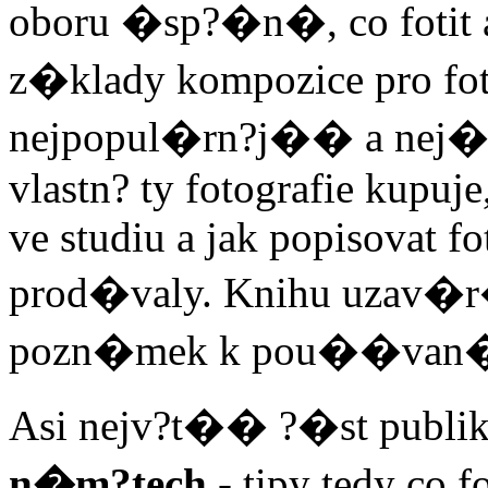
oboru �sp?�n�, co fotit a
z�klady kompozice pro fo
nejpopul�rn?j�� a nej
vlastn? ty fotografie kupuje
ve studiu a jak popisovat fo
prod�valy. Knihu uzav�
pozn�mek k pou��van
Asi nejv?t�� ?�st publi
n�m?tech
- tipy tedy co 