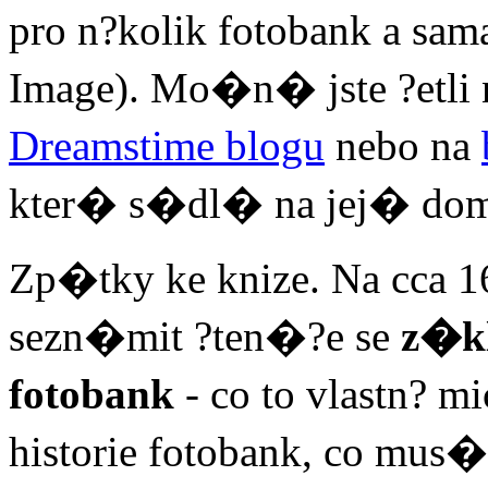
pro n?kolik fotobank a sama
Image). Mo�n� jste ?etli
Dreamstime blogu
nebo na
kter� s�dl� na jej� do
Zp�tky ke knize. Na cca 1
sezn�mit ?ten�?e se
z�kl
fotobank
- co to vlastn? m
historie fotobank, co mus�t