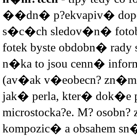
��dn� p?ekvapiv� dopor
s�c�ch sledov�n� foto
fotek byste obdobn� rady 
n�ka to jsou cenn� infor
(av�ak v�eobecn? zn�m�mi
jak� perla, kter� dok�e 
microstocka?e. M? osobn?
kompozic� a obsahem sn