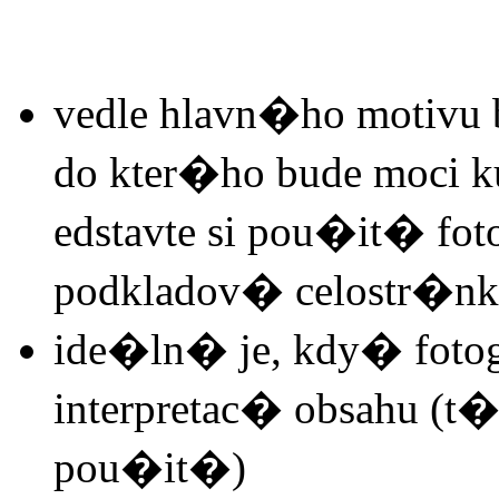
vedle hlavn�ho motiv
do kter�ho bude moci k
edstavte si pou�it� foto
podkladov� celostr�nk
ide�ln� je, kdy� fot
interpretac� obsahu 
pou�it�)