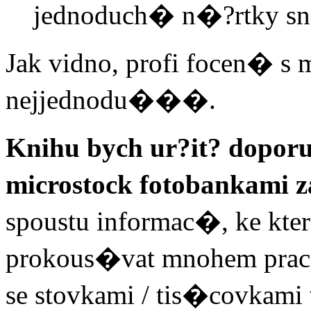
jednoduch� n�?rtky 
Jak vidno, profi focen� s
nejjednodu���.
Knihu bych ur?it? doporu
microstock fotobankami
spoustu informac�, ke kte
prokous�vat mnohem pracn
se stovkami / tis�covkam