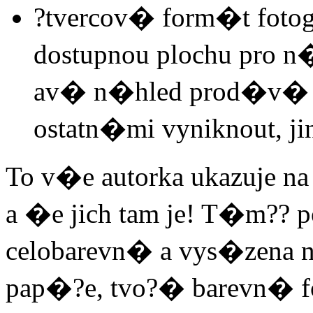
?tvercov� form�t fotog
dostupnou plochu pro n�h
av� n�hled prod�v� -
ostatn�mi vyniknout, ji
To v�e autorka ukazuje n
a �e jich tam je! T�m?? p
celobarevn� a vys�zena
pap�?e, tvo?� barevn� f