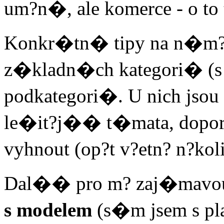
um?n�, ale komerce - o to 
Konkr�tn� tipy na n�m?ty
z�kladn�ch kategori� (s l
podkategori�. U nich jsou
le�it?j�� t�mata, dopo
vyhnout (op?t v?etn? n?kol
Dal�� pro m? zaj�mavou 
s modelem
(s�m jsem s p