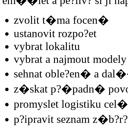
em��let a pe?liv? si ji n
zvolit t�ma focen�
ustanovit rozpo?et
vybrat lokalitu
vybrat a najmout modely
sehnat oble?en� a dal
z�skat p?�padn� pov
promyslet logistiku cel�
p?ipravit seznam z�b?r?