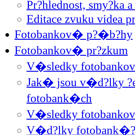
Pr?hlednost, smy?ka a
Editace zvuku videa 
Fotobankov� p?�b?hy
Fotobankov� pr?zkum
V�sledky fotobanko
Jak� jsou v�d?lky ?e
fotobank�ch
V�sledky fotobanko
V�d?lky fotobank�??