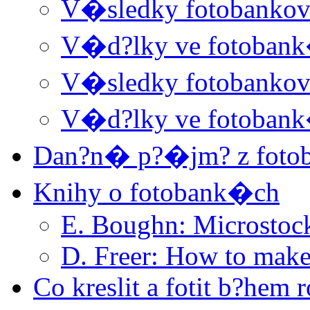
V�sledky fotobanko
V�d?lky ve fotoban
V�sledky fotobanko
V�d?lky ve fotoban
Dan?n� p?�jm? z foto
Knihy o fotobank�ch
E. Boughn: Microstoc
D. Freer: How to make
Co kreslit a fotit b?hem