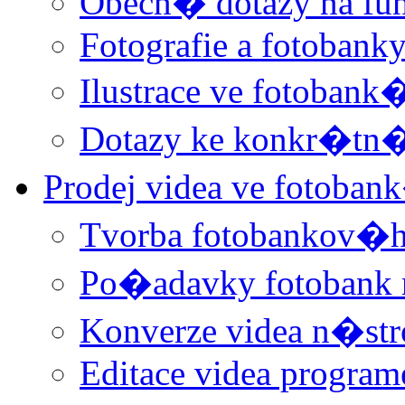
Obecn� dotazy na f
Fotografie a fotobank
Ilustrace ve fotobank
Dotazy ke konkr�t
Prodej videa ve fotoba
Tvorba fotobankov�h
Po�adavky fotobank 
Konverze videa n�st
Editace videa progra