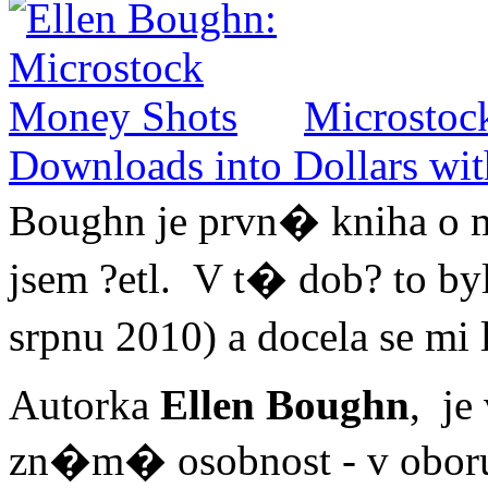
Microstoc
Downloads into Dollars wi
Boughn je prvn� kniha o m
jsem ?etl. V t� dob? to by
srpnu 2010) a docela se mi
Autorka
Ellen Boughn
, je
zn�m� osobnost - v oboru j