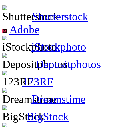
Shutterstock
Adobe
iStockphoto
Depositphotos
123RF
Dreamstime
BigStock