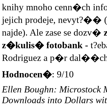
knihy mnoho cenn�ch inf
jejich prodeje, nevyt?�� (
najde). Ale zase se dozv�
z�kulis� fotobank -
t?eb
Rodriguez a p�r dal��ch
Hodnocen�
: 9/10
Ellen Boughn: Microstock 
Downloads into Dollars wi