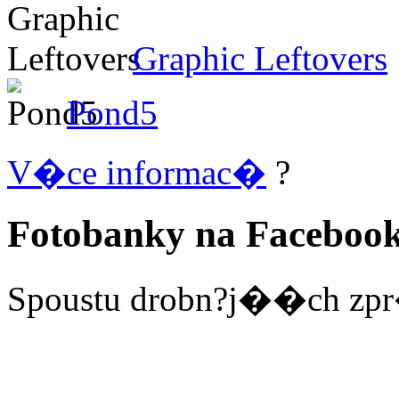
Graphic Leftovers
Pond5
V�ce informac�
?
Fotobanky na Faceboo
Spoustu drobn?j��ch zpr