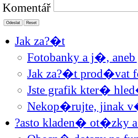
Komentář
Odeslat
Reset
Jak za?�t
Fotobanky a j�, aneb
Jak za?�t prod�vat f
Jste grafik kter� hle
Nekop�rujte, jinak 
?asto kladen� ot�zky a