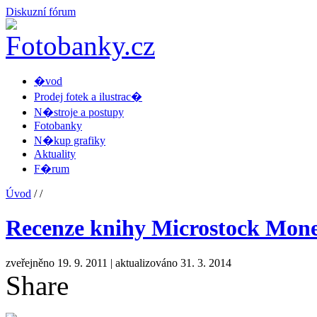
Diskuzní fórum
�vod
Prodej fotek a ilustrac�
N�stroje a postupy
Fotobanky
N�kup grafiky
Aktuality
F�rum
Úvod
/
/
Recenze knihy Microstock Mone
zveřejněno 19. 9. 2011
| aktualizováno 31. 3. 2014
Share