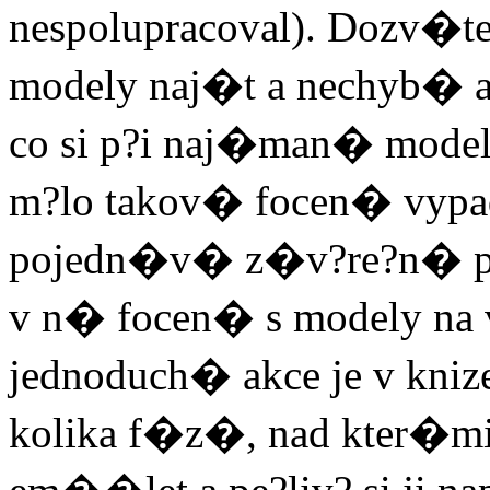
nespolupracoval). Dozv�te
modely naj�t a nechyb� a
co si p?i naj�man� model?
m?lo takov� focen� vypad
pojedn�v� z�v?re?n� p?�
v n� focen� s modely na 
jednoduch� akce je v kni
kolika f�z�, nad kter�mi 