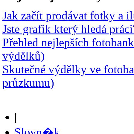
Jak začít prodávat fotky a i
Jste grafik který hledá prá
Přehled nejlepších fotobank
výdělků)
Skutečné výdělky ve fotob
průzkumu)
|
Slovn�k