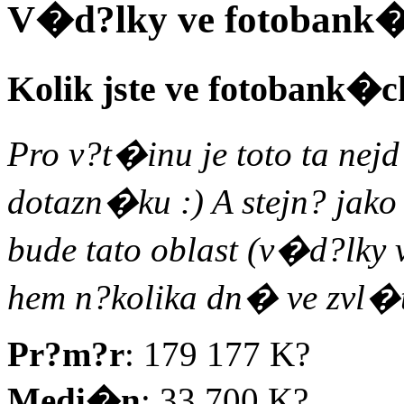
V�d?lky ve fotobank
Kolik jste ve fotobank�ch
Pro v?t�inu je toto ta n
dotazn�ku :) A stejn? ja
bude tato oblast (v�d?lky
hem n?kolika dn� ve zvl
Pr?m?r
: 179 177 K?
Medi�n
: 33 700 K?