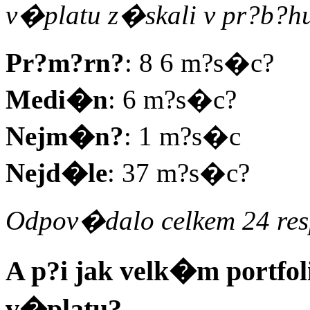
v�platu z�skali v pr?b?h
Pr?m?rn?
: 8 6 m?s�c?
Medi�n
: 6 m?s�c?
Nejm�n?
: 1 m?s�c
Nejd�le
: 37 m?s�c?
Odpov�dalo celkem 24 res
A p?i jak velk�m portfol
v�platu?