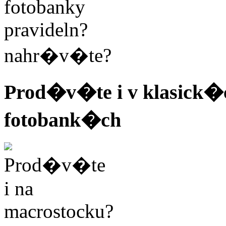
Prod�v�te i v klasick�c
fotobank�ch