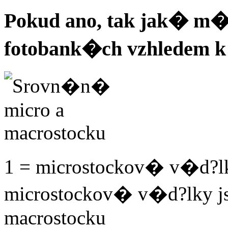
Pokud ano, tak jak� m�
fotobank�ch vzhledem k
1 = microstockov� v�d?l
microstockov� v�d?lky j
macrostocku