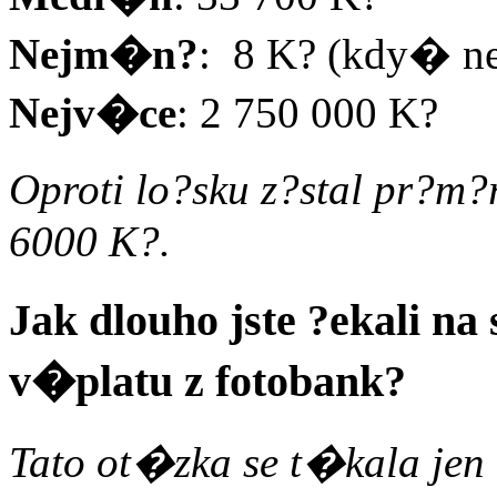
Nejm�n?
: 8 K? (kdy� 
Nejv�ce
: 2 750 000 K?
Oproti lo?sku z?stal pr?m?
6000 K?.
Jak dlouho jste ?ekali na
v�platu z fotobank?
Tato ot�zka se t�kala jen