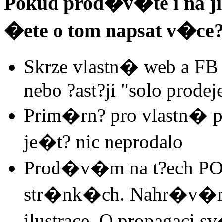
Pokud prod�v�te i na j
�ete o tom napsat v�ce
Skrze vlastn� web a F
nebo ?ast?ji "solo prodej
Prim�rn? pro vlastn� p
je�t? nic neprodalo
Prod�v�m na t?ech POD
str�nk�ch. Nahr�v�m p
ilustrace. O propagaci s