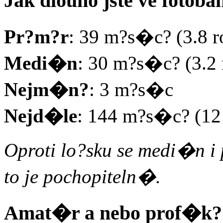
Jak dlouho jste ve foto
Pr?m?r
: 39 m?s�c? (3.8 r
Medi�n
: 30 m?s�c? (3.2 
Nejm�n?
: 3 m?s�c
Nejd�le
: 144 m?s�c? (12 
Oproti lo?sku se medi�n i
to je pochopiteln�.
Amat�r a nebo prof�k?