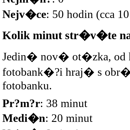
Nejv�ce
: 50 hodin (cca 
Kolik minut str�v�te nad
Jedin� nov� ot�zka, od kter
fotobank�?i hraj� s obr�
fotobanku.
Pr?m?r
: 38 minut
Medi�n
: 20 minut