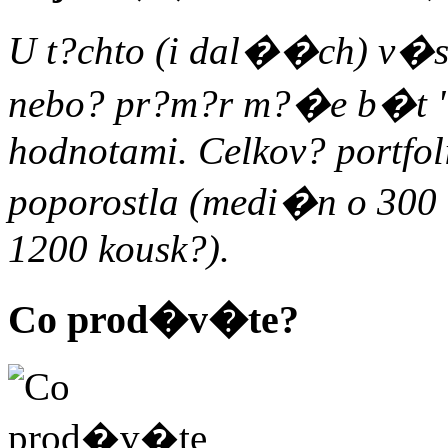
U t?chto (i dal��ch) v�sl
nebo? pr?m?r m?�e b�t "
hodnotami. Celkov? portfoli
poporostla (medi�n o 300
1200 kousk?).
Co prod�v�te?