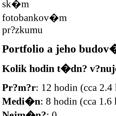
Portfolio a jeho budo
Kolik hodin t�dn? v?nuj
Pr?m?r
: 12 hodin (cca 2.
Medi�n
: 8 hodin (cca 1.
Nejm�n?
: 0