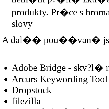
produkty. Pr�ce s hro
slovy
A dal�� pou��van� js
Adobe Bridge - skv?l� 
Arcurs Keywording Tool
Dropstock
filezilla