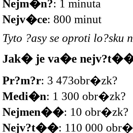
Nejm�n?
: 1 minuta
Nejv�ce
: 800 minut
Tyto ?asy se oproti lo?sku 
Jak� je va�e nejv?t�� 
Pr?m?r
: 3 473obr�zk?
Medi�n
: 1 300 obr�zk?
Nejmen��
: 10 obr�zk?
Nejv?t��
: 110 000 obr