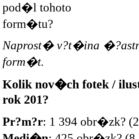
Naprost� v?t�ina �?astn�
form�t.
Kolik nov�ch fotek / ilus
rok 201?
Pr?m?r
: 1 394 obr�zk? (
Medi�n
: 425 obr�zk? (8