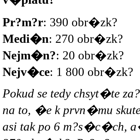
Pr?m?r
: 390 obr�zk?
Medi�n
: 270 obr�zk?
Nejm�n?
: 20 obr�zk?
Nejv�ce
: 1 800 obr�zk?
Pokud se tedy chsyt�te za?
na to, �e k prvn�mu skut
asi tak po 6 m?s�c�ch, a�