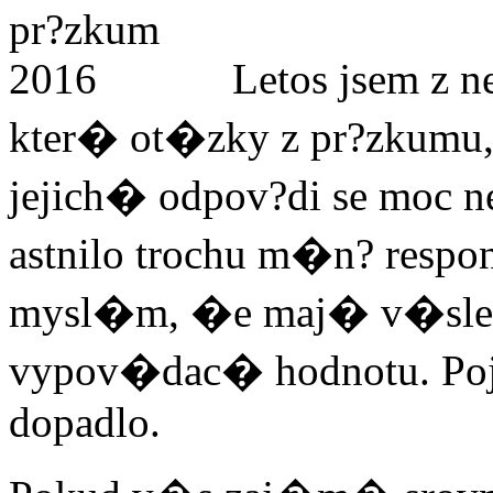
Letos jsem z n
kter� ot�zky z pr?zkumu,
jejich� odpov?di se moc n
astnilo trochu m�n? respond
mysl�m, �e maj� v�sle
vypov�dac� hodnotu. Poj?
dopadlo.