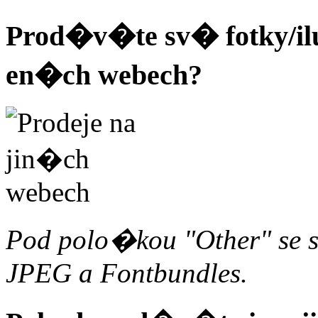
Prod�v�te sv� fotky/ilu
en�ch webech?
Pod polo�kou "Other" se 
JPEG a Fontbundles.