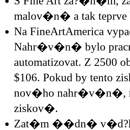
S Fine Art za?�n�m, za
malov�n� a tak teprve 
Na FineArtAmerica vyp
Nahr�v�n� bylo pracn?
automatizovat. Z 2500 o
$106. Pokud by tento zi
nov�ho nahr�v�n�, m
ziskov�.
Zat�m ��dn� v�d?l