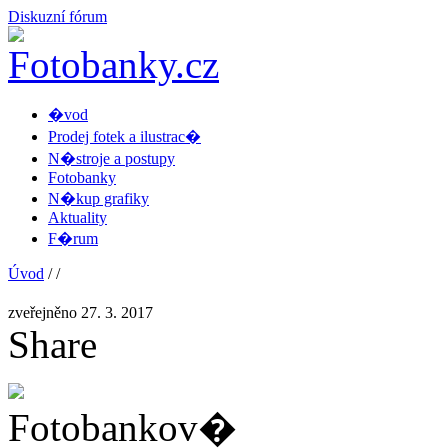
Diskuzní fórum
�vod
Prodej fotek a ilustrac�
N�stroje a postupy
Fotobanky
N�kup grafiky
Aktuality
F�rum
Úvod
/
/
zveřejněno 27. 3. 2017
Share