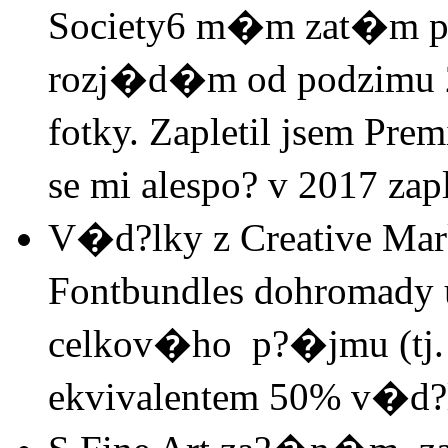
Society6 m�m zat�m p
rozj�d�m od podzimu 2
fotky. Zapletil jsem Pr
se mi alespo? v 2017 zap
V�d?lky z Creative Mar
Fontbundles dohromady
celkov�ho p?�jmu (tj
ekvivalentem 50% v�d?