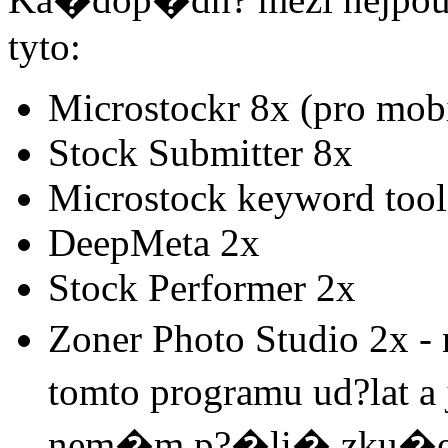
tyto:
Microstockr 8x (pro mobi
Stock Submitter 8x
Microstock keyword tool
DeepMeta 2x
Stock Performer 2x
Zoner Photo Studio 2x -
tomto programu ud?lat a
nem�m p?�li� zku�eno