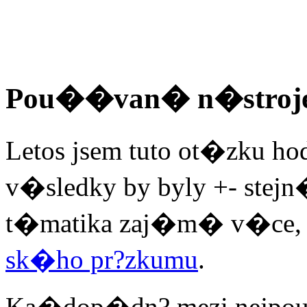
Pou��van� n�stroj
Letos jsem tuto ot�zku hod
v�sledky by byly +- stejn�
t�matika zaj�m� v�ce, n
sk�ho pr?zkumu
.
Ka�dop�dn? mezi nejpo