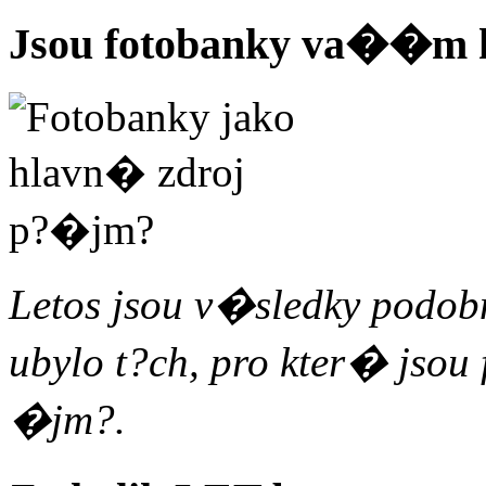
Jsou fotobanky va��m
Letos jsou v�sledky podobn
ubylo t?ch, pro kter� jso
�jm?.