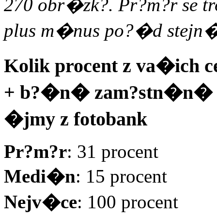
270 obr�zk?. Pr?m?r se tro
plus m�nus po?�d stejn
Kolik procent z va�ich 
+ b?�n� zam?stn�n� + 
�jmy z fotobank
Pr?m?r
: 31 procent
Medi�n
: 15 procent
Nejv�ce
: 100 procent