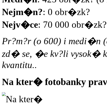
Nejm�n?
: 0 obr�zk?
Nejv�ce
: 70 000 obr�zk?
Pr?m?r (o 600) i medi�n (o
zd� se, �e kv?li vysok� k
kvantitu..
Na kter� fotobanky pra