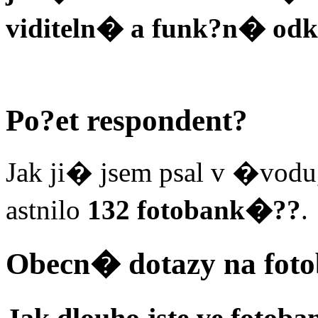
viditeln� a funk?n� odka
Po?et respondent?
Jak ji� jsem psal v �vodu
astnilo
132 fotobank�??
.
Obecn� dotazy na fot