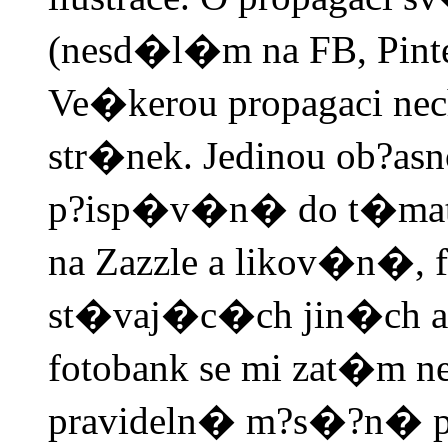
(nesd�l�m na FB, Pinter
Ve�kerou propagaci n
str�nek. Jedinou ob?asn
p?isp�v�n� do t�mati
na Zazzle a likov�n�, 
st�vaj�c�ch jin�ch au
fotobank se mi zat�m ne
pravideln� m?s�?n� pr