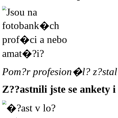
Pom?r profesion�l? z?sta
Z??astnili jste se ankety i