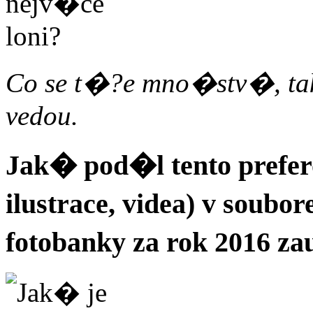
Co se t�?e mno�stv�, tak 
vedou.
Jak� pod�l tento prefe
ilustrace, videa) v soubo
fotobanky za rok 2016 