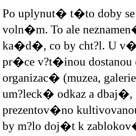
Po uplynut� t�to doby s
voln�m. To ale neznamen�
ka�d�, co by cht?l. U v�
pr�ce v?t�inou dostanou
organizac� (muzea, galerie
um?leck� odkaz a dbaj�, 
prezentov�no kultivovano
by m?lo doj�t k zablokov