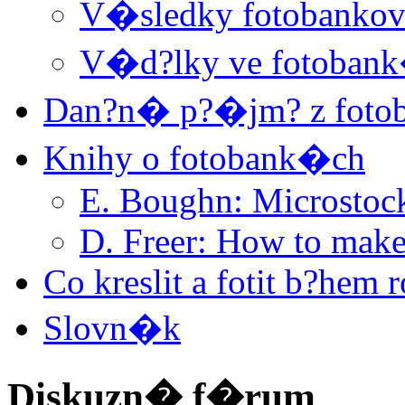
V�sledky fotobanko
V�d?lky ve fotoban
Dan?n� p?�jm? z foto
Knihy o fotobank�ch
E. Boughn: Microstoc
D. Freer: How to make
Co kreslit a fotit b?hem
Slovn�k
Diskuzn� f�rum