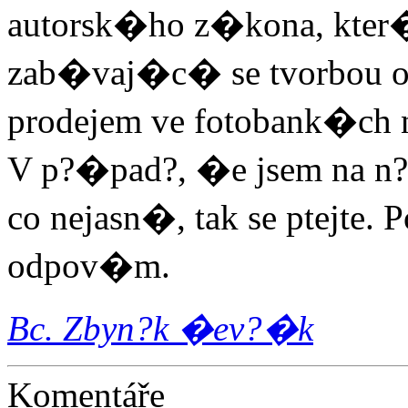
autorsk�ho z�kona, kter�
zab�vaj�c� se tvorbou ob
prodejem ve fotobank�ch 
V p?�pad?, �e jsem na n?c
co nejasn�, tak se ptejte.
odpov�m.
Bc. Zbyn?k �ev?�k
Komentáře