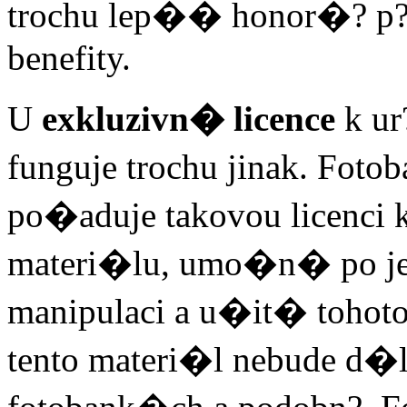
trochu lep�� honor�? p?i 
benefity.
U
exkluzivn� licence
k ur
funguje trochu jinak. Fot
po�aduje takovou licenci
materi�lu, umo�n� po je
manipulaci a u�it� tohoto
tento materi�l nebude d�le