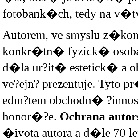
fotobank�ch, tedy na v�
Autorem, ve smyslu z�ko
konkr�tn� fyzick� osoba
d�la ur?it� estetick� a 
ve?ejn? prezentuje. Tyto 
edm?tem obchodn� ?innost
honor�?e.
Ochrana auto
�ivota autora a d�le 70 le