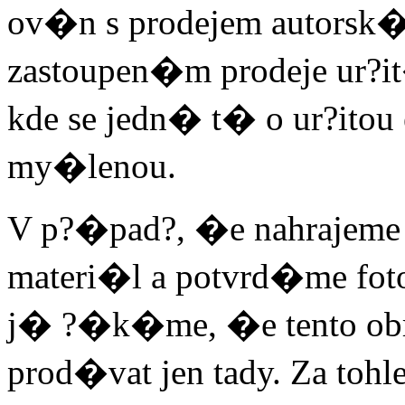
ov�n s prodejem autors
zastoupen�m prodeje ur?
kde se jedn� t� o ur?itou e
my�lenou.
V p?�pad?, �e nahrajeme
materi�l a potvrd�me fot
j� ?�k�me, �e tento ob
prod�vat jen tady. Za to