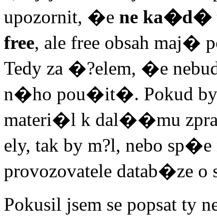
upozornit, �e
ne ka�d� 
free
, ale free obsah maj�
Tedy za �?elem, �e nebu
n�ho pou�it�. Pokud by 
materi�l k dal��mu zp
ely, tak by m?l, nebo sp�
provozovatele datab�ze o
Pokusil jsem se popsat ty