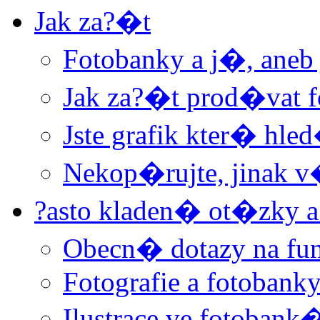
Jak za?�t
Fotobanky a j�, aneb
Jak za?�t prod�vat f
Jste grafik kter� hle
Nekop�rujte, jinak 
?asto kladen� ot�zky a
Obecn� dotazy na f
Fotografie a fotobank
Ilustrace ve fotobank