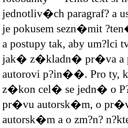
jednotliv�ch paragraf? a 
je pokusem sezn�mit ?te
a postupy tak, aby um?lci 
jak� z�kladn� pr�va a p
autorovi p?in��. Pro ty, 
z�kon cel� se jedn� o P?
pr�vu autorsk�m, o pr�
autorsk�m a o zm?n? n?k