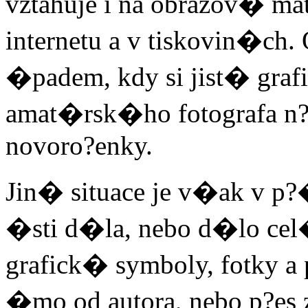
vztahuje i na obrazov� 
internetu a v tiskovin�ch. 
�padem, kdy si jist� graf
amat�rsk�ho fotografa n?
novoro?enky.
Jin� situace je v�ak v p
�sti d�la, nebo d�lo cel�
grafick� symboly, fotky a
�mo od autora, nebo p?es 