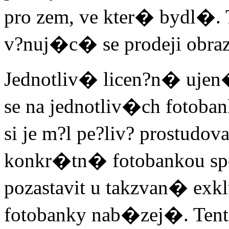
pro zem, ve kter� bydl�. 
v?nuj�c� se prodeji obr
Jednotliv� licen?n� uj
se na jednotliv�ch foto
si je m?l pe?liv? prostudov
konkr�tn� fotobankou spol
pozastavit u takzvan� exk
fotobanky nab�zej�. Ten