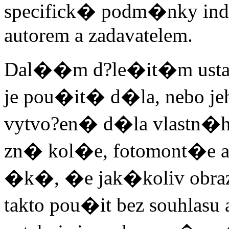
specifick� podm�nky ind
autorem a zadavatelem.
Dal��m d?le�it�m usta
je pou�it� d�la, nebo jeh
vytvo?en� d�la vlastn�h
zn� kol�e, fotomont�e a
�k�, �e jak�koliv obra
takto pou�it bez souhlasu 