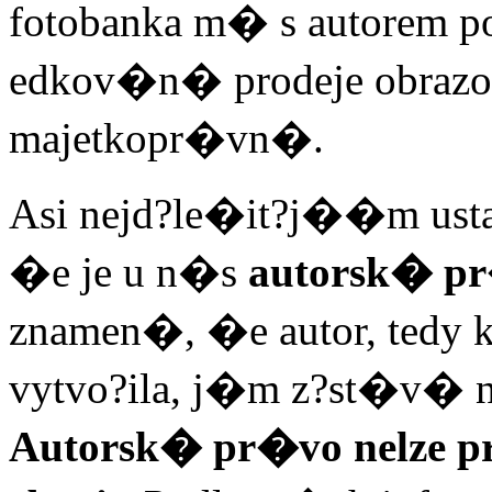
fotobanka m� s autorem p
edkov�n� prodeje obrazov
majetkopr�vn�.
Asi nejd?le�it?j��m ust
�e je u n�s
autorsk� p
znamen�, �e autor, tedy
vytvo?ila, j�m z?st�v� na
Autorsk� pr�vo nelze pro