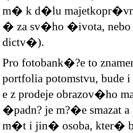
m� k d�lu majetkopr�vn� 
� za sv�ho �ivota, nebo
dictv�).
Pro fotobank�?e to zna
portfolia potomstvu, bude
e z prodeje obrazov�ho ma
�padn? je m?�e smazat a
m�t i jin� osoba, kter� 