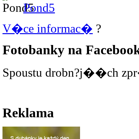
Pond5
V�ce informac�
?
Fotobanky na Faceboo
Spoustu drobn?j��ch zpr
Reklama