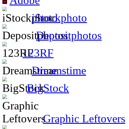
Adobe
iStockphoto
Depositphotos
123RF
Dreamstime
BigStock
Graphic Leftovers