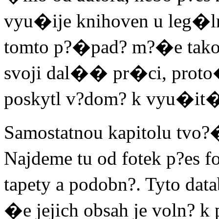
vyu�ije knihoven u leg�l
tomto p?�pad? m?�e tak
svoji dal�� pr�ci, proto�
poskytl v?dom? k vyu�i
Samostatnou kapitolu tvo
Najdeme tu od fotek p?es 
tapety a podobn?. Tyto da
�e jejich obsah je voln? k