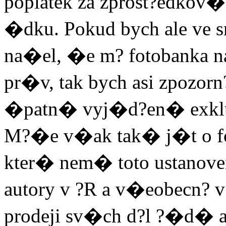
poplatek za zprost?edkov�
�dku. Pokud bych ale v
na�el, �e m? fotobanka 
pr�v, tak bych asi zpozorn
�patn� vyj�d?en� exkluz
M?�e v�ak tak� j�t o f
kter� nem� toto ustanov
autory v ?R a v�eobecn? 
prodeji sv�ch d?l ?�d�