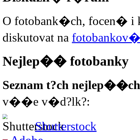
O fotobank�ch, focen� i 
diskutovat na
fotobankov
Nejlep�� fotobanky
Seznam t?ch nejlep��ch
v��e v�d?lk?:
Shutterstock