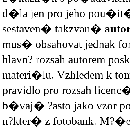
d�la jen pro jeho pou�i
sestaven� takzvan�
auto
mus� obsahovat jednak fo
hlavn? rozsah autorem po
materi�lu. Vzhledem k t
pravidlo pro rozsah licenc
b�vaj� ?asto jako vzor
n?kter� z fotobank. M?�e 