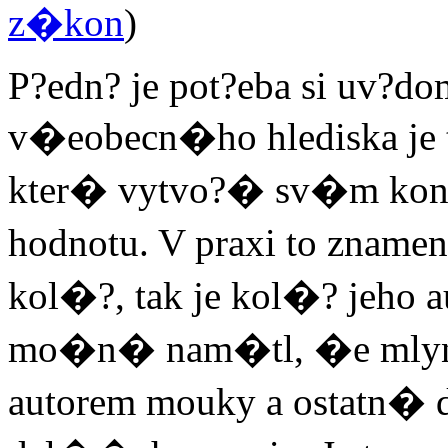
z�kon
)
P?edn? je pot?eba si uv?do
v�eobecn�ho hlediska j
kter� vytvo?� sv�m kon
hodnotu. V praxi to znam
kol�?, tak je kol�? jeho
mo�n� nam�tl, �e mlyn�
autorem mouky a ostatn� d