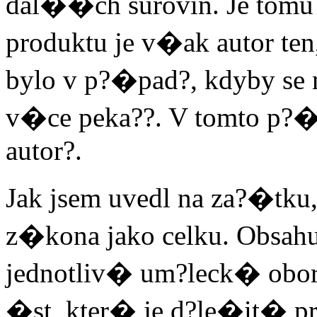
dal��ch surovin. Je tomu
produktu je v�ak autor ten,
bylo v p?�pad?, kdyby se
v�ce peka??. V tomto p?�p
autor?.
Jak jsem uvedl na za?�tku, 
z�kona jako celku. Obsah
jednotliv� um?leck� obor
�st, kter� je d?le�it� p