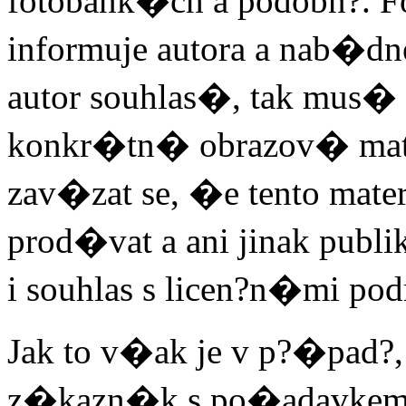
fotobank�ch a podobn?. Fo
informuje autora a nab�
autor souhlas�, tak mus� 
konkr�tn� obrazov� mate
zav�zat se, �e tento mat
prod�vat a ani jinak publ
i souhlas s licen?n�mi p
Jak to v�ak je v p?�pad?,
z�kazn�k s po�adavkem