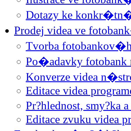
Dotazy ke konkr�t
Prodej videa ve fotoba
Tvorba fotobankov�h
Po�adavky fotobank 
Konverze videa n�st
Editace videa progra
Pr?hlednost, smy?ka a
Editace zvuku videa 