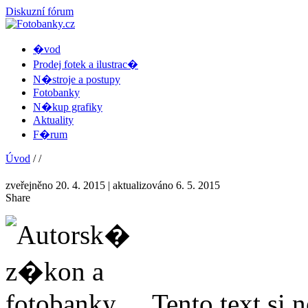
Diskuzní fórum
�vod
Prodej fotek a ilustrac�
N�stroje a postupy
Fotobanky
N�kup grafiky
Aktuality
F�rum
Úvod
/
/
zveřejněno 20. 4. 2015
| aktualizováno 6. 5. 2015
Share
Tento text si 