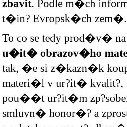
zbavit
. Podle m�ch inform
t�in? Evropsk�ch zem�.
To co se tedy prod�v� na
u�it� obrazov�ho mate
tak, �e si z�kazn�k kou
materi�l v ur?it� kvalit?
pou��t ur?it�m zp?sobem
smluvn� honor�? a zprost?